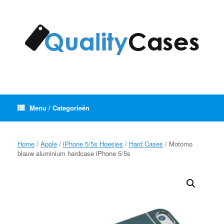
Ga
naar
de
inhoud
Menu / Categorieën
Home
/
Apple
/
iPhone 5/5s Hoesjes
/
Hard Cases
/ Motomo
blauw aluminium hardcase iPhone 5/5s