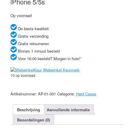
iPhone 5/5s
Op voorraad
De beste kwaliteit
Gratis verzending
Gratis retourneren
Binnen 1 minuut besteld
Voor 16:00 besteld? Morgen in huis!
*
10 op voorraad
Motomo
blauw
Artikelnummer:
AP-01-001
Categorie:
Hard Cases
aluminium
hardcase
iPhone
Beschrijving
Aanvullende informatie
5/5s
Beoordelingen (0)
aantal