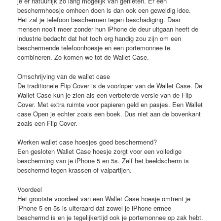
je er natuurlijk zo lang mogelijk van genieten. Er een
beschermhoesje omheen doen is dan ook een geweldig idee.
Het zal je telefoon beschermen tegen beschadiging. Daar
mensen nooit meer zonder hun iPhone de deur uitgaan heeft de
industrie bedacht dat het toch erg handig zou zijn om een
beschermende telefoonhoesje en een portemonnee te
combineren. Zo komen we tot de Wallet Case.
Omschrijving van de wallet case
De traditionele Flip Cover is de voorloper van de Wallet Case. De
Wallet Case kun je zien als een verbeterde versie van de Flip
Cover. Met extra ruimte voor papieren geld en pasjes. Een Wallet
case Open je echter zoals een boek. Dus niet aan de bovenkant
zoals een Flip Cover.
Werken wallet case hoesjes goed beschermend?
Een gesloten Wallet Case hoesje zorgt voor een volledige
bescherming van je iPhone 5 en 5s. Zelf het beeldscherm is
beschermd tegen krassen of valpartijen.
Voordeel
Het grootste voordeel van een Wallet Case hoesje omtrent je
iPhone 5 en 5s is uiteraard dat zowel je iPhone ermee
beschermd is en je tegelijkertijd ook je portemonnee op zak hebt.