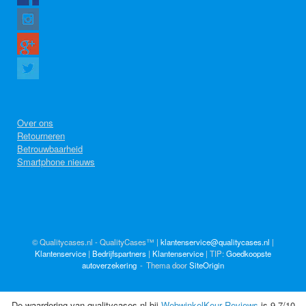
Over ons
Retourneren
Betrouwbaarheid
Smartphone nieuws
© Qualitycases.nl - QualityCases™ |
klantenservice@qualitycases.nl
|
Klantenservice
|
Bedrijfspartners
|
Klantenservice
| TIP:
Goedkoopste
autoverzekering
Thema door
SiteOrigin
De waardering van qualitycases.nl bij
WebwinkelKeur Reviews
is 9.7/10