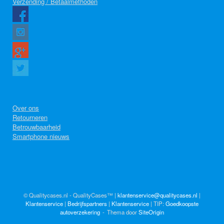
Verzending / Betaalmethoden
Over ons
Retourneren
Betrouwbaarheid
Smartphone nieuws
© Qualitycases.nl - QualityCases™ |
klantenservice@qualitycases.nl
|
Klantenservice
|
Bedrijfspartners
|
Klantenservice
| TIP:
Goedkoopste
autoverzekering
Thema door
SiteOrigin