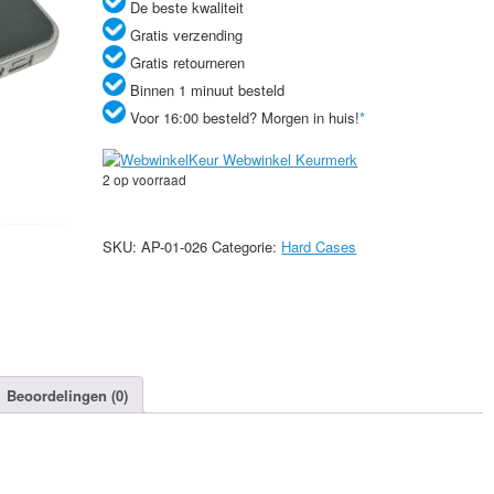
De beste kwaliteit
Gratis verzending
Gratis retourneren
Binnen 1 minuut besteld
Voor 16:00 besteld? Morgen in huis!
*
2 op voorraad
Donkergrijs
aluminium
SKU:
AP-01-026
Categorie:
Hard Cases
hardcase
iPhone
5/5s
aantal
Beoordelingen (0)