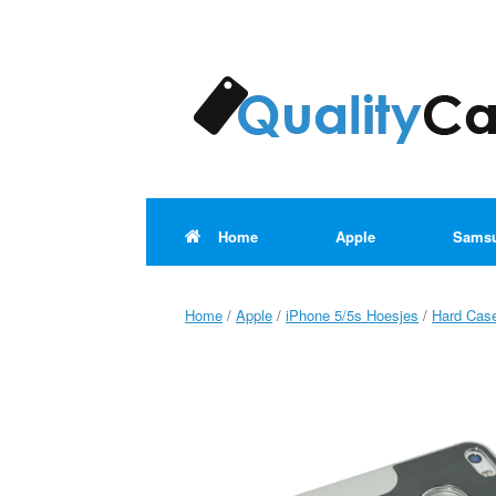
Ga
naar
de
inhoud
Home
Apple
Sams
Home
/
Apple
/
iPhone 5/5s Hoesjes
/
Hard Cas