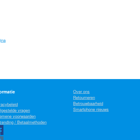
ina
ormatie
Over ons
Retourneren
Betrouwbaarheid
vacybeleid
Smartphone nieuws
lgestelde vragen
emene voorwaarden
zending / Betaalmethoden