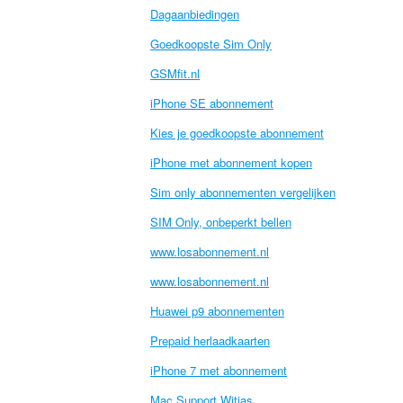
Dagaanbiedingen
Goedkoopste Sim Only
GSMfit.nl
iPhone SE abonnement
Kies je goedkoopste abonnement
iPhone met abonnement kopen
Sim only abonnementen vergelijken
SIM Only, onbeperkt bellen
www.losabonnement.nl
www.losabonnement.nl
Huawei p9 abonnementen
Prepaid herlaadkaarten
iPhone 7 met abonnement
Mac Support Witjas