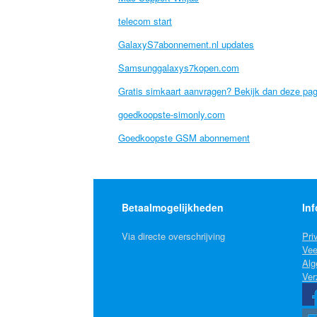
telecom start
GalaxyS7abonnement.nl updates
Samsunggalaxys7kopen.com
Gratis simkaart aanvragen? Bekijk dan deze pag
goedkoopste-simonly.com
Goedkoopste GSM abonnement
Betaalmogelijkheden
Inf
Via directe overschrijving
Pri
Vee
Alg
Ver