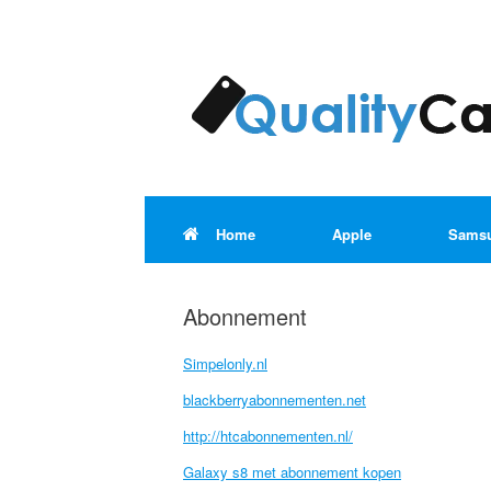
Ga
naar
de
inhoud
Home
Apple
Sams
Abonnement
Simpelonly.nl
blackberryabonnementen.net
http://htcabonnementen.nl/
Galaxy s8 met abonnement kopen