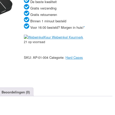
De beste kwaliteit
Gratis verzending
Gratis retourneren
Binnen 1 minuut besteld
Voor 16:00 besteld? Morgen in huis!
*
21 op voorraad
Motomo
zwart
SKU:
AP-01-004
Categorie:
Hard Cases
aluminium
hardcase
iPhone
5/5s
aantal
Beoordelingen (0)