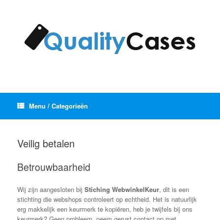
Ga
naar
de
inhoud
Menu / Categorieën
Veilig betalen
Betrouwbaarheid
Wij zijn aangesloten bij
Stiching WebwinkelKeur
, dit is een
stichting die webshops controleert op echtheid. Het is natuurlijk
erg makkelijk een keurmerk te kopiëren, heb je twijfels bij ons
keurmerk? Geen probleem, neem gerust contact op met