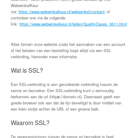
WebwinkelKeur
via:
https://www.webwinkelkeur.nl/webwinkel/contact/
of
controleer ons via de volgende
link:
https://www.webwinkelkeur.nl/leden/QualityCases_3611.html
Alles binnen onze website zoals het aanmaken van een account
of het betalen van een bestelling loopt altijd via een SSL
verbinding, hieronder meer informatie.
Wat is SSL?
Een SSL-verbinding is een gecodeerde verbinding tussen de
server en bezoeker. Een SSL-verbinding kunt u eenvoudig
herkennen aan de url (http
s
://domein.nl). Daarnaast geeft een
goede browser ook aan dat de lijn beveiligd is door middel van
een klein slotje achter de URL of een groene balk.
Waarom SSL?
De gegevensstroom tussen de server en bezoeker is heel