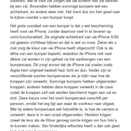
voorkant, wat er voor zal zorgen dat uw scherm niet zal barsten
bij een val. Bovendien hebben sommige bumpers wel een
achterkant, en andere weer niet. Het loont dus om hier goed naar
te kijken voordat u een bumper koopt.
Het grote voordeel van een bumper is dat u wel bescherming
heeft voor uw iPhone, zonder daarvoor veel in te leveren op
vorm/functionaliteit. De originele achterkant van uw iPhone 5/5S
zal gewoon zichtbaar blijven en dat is wel zo mooi. Zeker als u
met zorg de kleur van uw iPhone heeft uitgezocht! Ook is de
dikte van een bumper beperkt, waardoor de iPhone niet veel
dikker zal worden in zijn geheel na het aanbrengen van een
bumpercase. Dit zorgt ervoor dat de iPhone zal voelen zoals
Apple hem origineel bedoelt had: licht en dun. Verder zijn er
verschillende soorten bumpercases als je kijkt naar hoe de
knoppen zijn verwerkt. Sommige bumpers hebben uitgesneden
knoppen, anderen hebben deze knoppen verwerkt in de case
zodat de knoppen zelf ook worden beschermt tegen een val en
stof. Deze keuze voor het soort bumpercase verschilt per
persoon, omdat het erg ligt aan waar de voorkeur naar uitgaat.
Wat bij iedere bumpercase wel hetzelfde is, is hoe de camera is
verwerkt: deze is in een ovaal uitgesneden. Hierdoor krijgen
zowel de lens als de ﬂitser genoeg ruimte krijgen om hun foto’s
te kunnen maken. Van hinderlijke reﬂecties heeft u dan ook geen