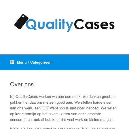
Ga
naar
de
inhoud
Menu / Categorieën
Over ons
Bij QualityCases werken we aan een merk, we denken groot en
pakken het daarom meteen goed aan. We stellen harde eisen
aan ons werk, een ‘OK’ webshop is niet goed genoeg. We willen
op korte termijn op het niveau zitten van onze grootste
concurrenten, ook al betekent dat veel werk en kleine marges.
We zijn sinds 2014 actief in deze branche. We werken met een