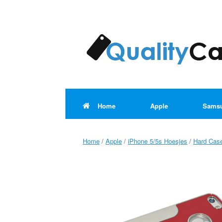
Ga
naar
de
inhoud
Home
Apple
Sams
Home
/
Apple
/
iPhone 5/5s Hoesjes
/
Hard Cas