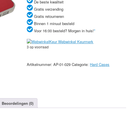
De beste kwaliteit
Gratis verzending
Gratis retourneren
Binnen 1 minuut besteld
Voor 16:00 besteld? Morgen in huis!
*
3 op voorraad
Donkerroze
aluminium
Artikelnummer:
AP-01-029
Categorie:
Hard Cases
hardcase
iPhone
5/5s
aantal
Beoordelingen (0)