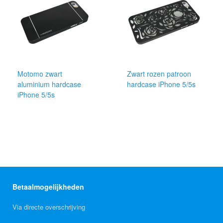
Motomo zwart
Zwart rozen patroon
aluminium hardcase
hardcase iPhone 5/5s
iPhone 5/5s
Betaalmogelijkheden
Via directe overschrijving