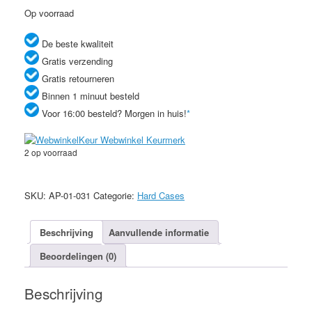
Op voorraad
De beste kwaliteit
Gratis verzending
Gratis retourneren
Binnen 1 minuut besteld
Voor 16:00 besteld? Morgen in huis!
*
2 op voorraad
Zwart
glitter
SKU:
AP-01-031
Categorie:
Hard Cases
hardcase
iPhone
5/5s
Beschrijving
Aanvullende informatie
aantal
Beoordelingen (0)
Beschrijving