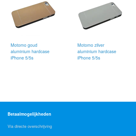
Motomo goud
Motomo zilver
aluminium hardcase
aluminium hardcase
iPhone 5/5s
iPhone 5/5s
Betaalmogelijkheden
Via directe overschrijving