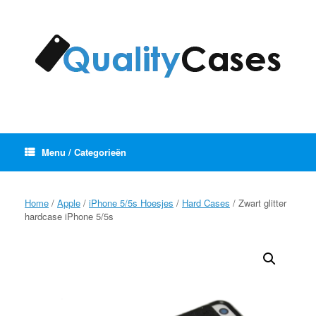
Ga
naar
de
inhoud
Menu / Categorieën
Home
/
Apple
/
iPhone 5/5s Hoesjes
/
Hard Cases
/ Zwart glitter
hardcase iPhone 5/5s