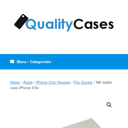
Ga
naar
de
inhoud
Menu / Categorieën
Home
/
Apple
/
iPhone 5/5s Hoesjes
/
Flip Covers
/ Wit wallet
case iPhone 5/5s