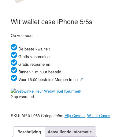
Wit wallet case iPhone 5/5s
Op voorraad
De beste kwaliteit
Gratis verzending
Gratis retourneren
Binnen 1 minuut besteld
Voor 16:00 besteld? Morgen in huis!
*
2 op voorraad
Wit
wallet
SKU:
AP-01-068
Categorieën:
Flip Covers
,
Wallet Cases
case
iPhone
5/5s
Beschrijving
Aanvullende informatie
aantal