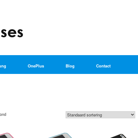
ung
OnePlus
Blog
Contact
oond