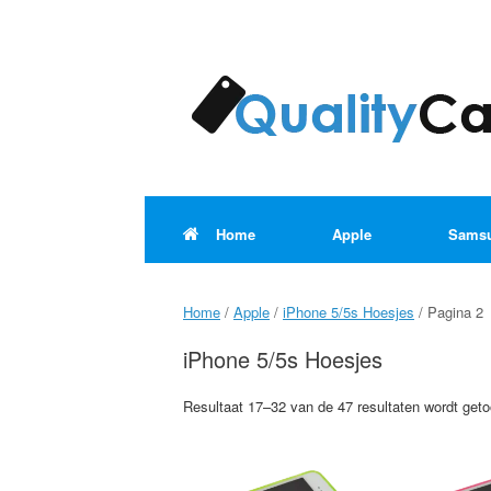
Ga
naar
de
inhoud
Home
Apple
Sams
Home
/
Apple
/
iPhone 5/5s Hoesjes
/ Pagina 2
iPhone 5/5s Hoesjes
Resultaat 17–32 van de 47 resultaten wordt get