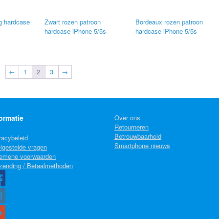
ag hardcase
Zwart rozen patroon
Bordeaux rozen patroon
hardcase iPhone 5/5s
hardcase iPhone 5/5s
←
1
2
3
→
ormatie
Over ons
Retourneren
Betrouwbaarheid
vacybeleid
Smartphone nieuws
lgestelde vragen
emene voorwaarden
zending / Betaalmethoden