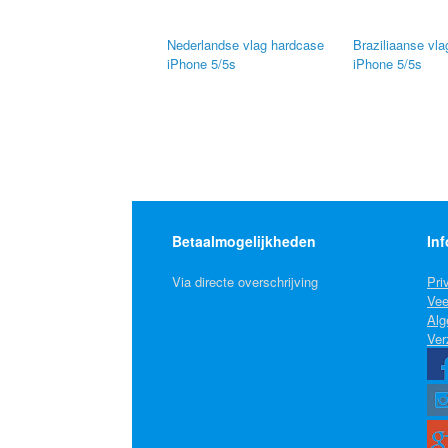
Nederlandse vlag hardcase
Braziliaanse vl
iPhone 5/5s
iPhone 5/5s
Betaalmogelijkheden
Inf
Via directe overschrijving
Pri
Vee
Alg
Ver